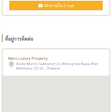
สอบถามใน E-mail
ที่อยู่การติดต่อ
Marc Luxury Property
Asoke Montri, Sukhumvit 21, Khlong toei Nuea, Khet
Watthana, 10110, , Thailand