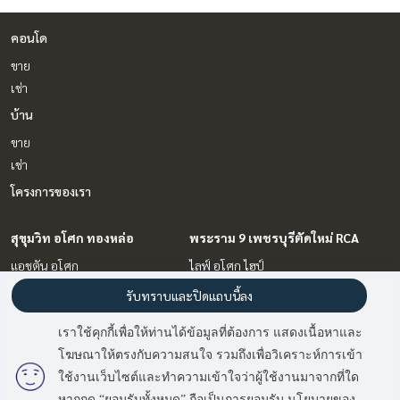
คอนโด
ขาย
เช่า
บ้าน
ขาย
เช่า
โครงการของเรา
สุขุมวิท อโศก ทองหล่อ
พระราม 9 เพชรบุรีตัดใหม่ RCA
แอชตัน อโศก
ไลฟ์ อโศก ไฮป์
ดิ แอดเดรส สุขุมวิท 28
ทรู ทองหล่อ
รับทราบและปิดแถบนี้ลง
เดอะ เครสท์ สุขุมวิท 34
ดิ เอส แอท สิงห์ คอมเพล็กซ์
วิทโทริโอ สุขุมวิท 39
เราใช้คุกกี้เพื่อให้ท่านได้ข้อมูลที่ต้องการ แสดงเนื้อหาและ
บีทนิค สุขุมวิท 32
โฆษณาให้ตรงกับความสนใจ รวมถึงเพื่อวิเคราะห์การเข้า
ดิ เอส อโศก
ใช้งานเว็บไซต์และทำความเข้าใจว่าผู้ใช้งานมาจากที่ใด
หากกด “ยอมรับทั้งหมด” ถือเป็นการยอมรับ นโยบายของ