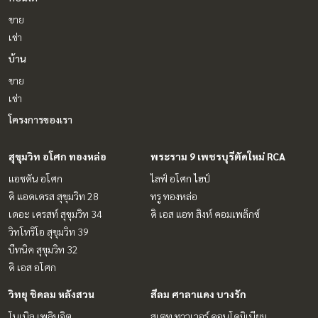
ขาย
เช่า
บ้าน
ขาย
เช่า
โครงการของเรา
สุขุมวิท อโศก ทองหล่อ
พระราม 9 เพชรบุรีตัดใหม่ RCA
แอชตัน อโศก
ไลฟ์ อโศก ไฮป์
ดิ แอดเดรส สุขุมวิท 28
ทรู ทองหล่อ
เดอะ เครสท์ สุขุมวิท 34
ดิ เอส แอท สิงห์ คอมเพล็กซ์
วิทโทริโอ สุขุมวิท 39
บีทนิค สุขุมวิท 32
ดิ เอส อโศก
วิทยุ ชิดลม หลังสวน
สีลม ศาลาแดง บางรัก
โนเบิล เพลินจิต
สเตท ทาวเวอร์ คอนโดมิเนียม