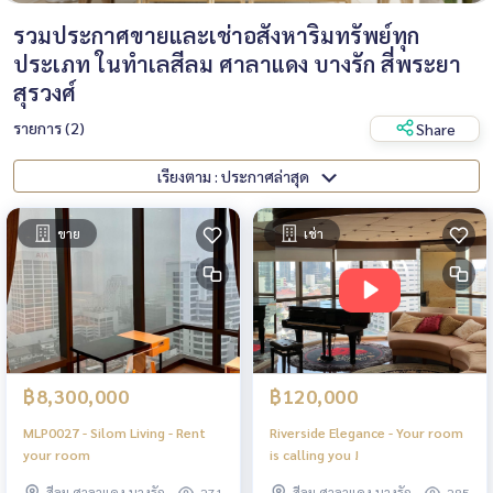
รวมประกาศขายและเช่าอสังหาริมทรัพย์ทุก
ประเภท ในทำเลสีลม ศาลาแดง บางรัก สี่พระยา
สุรวงศ์
รายการ (2)
Share
เรียงตาม : ประกาศล่าสุด
ขาย
เช่า
฿8,300,000
฿120,000
MLP0027 - Silom Living - Rent
Riverside Elegance - Your room
your room
is calling you !
สีลม ศาลาแดง บางรัก
สีลม ศาลาแดง บางรัก
271
285