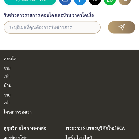
รับข่าวสารรายการ คอนโด และบ้าน ราคาโดนใจ
คอนโด
ขาย
เช่า
บ้าน
ขาย
เช่า
โครงการของเรา
สุขุมวิท อโศก ทองหล่อ
พระราม 9 เพชรบุรีตัดใหม่ RCA
แอชตัน อโศก
ไลฟ์ อโศก ไฮป์