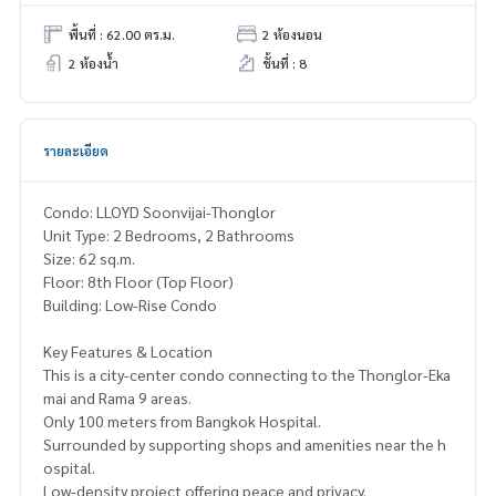
พื้นที่ : 62.00 ตร.ม.
2 ห้องนอน
2 ห้องน้ำ
ชั้นที่ : 8
รายละเอียด
Condo: LLOYD Soonvijai-Thonglor
Unit Type: 2 Bedrooms, 2 Bathrooms
Size: 62 sq.m.
Floor: 8th Floor (Top Floor)
Building: Low-Rise Condo
Key Features & Location
This is a city-center condo connecting to the Thonglor-Eka
mai and Rama 9 areas.
Only 100 meters from Bangkok Hospital.
Surrounded by supporting shops and amenities near the h
ospital.
Low-density project offering peace and privacy.