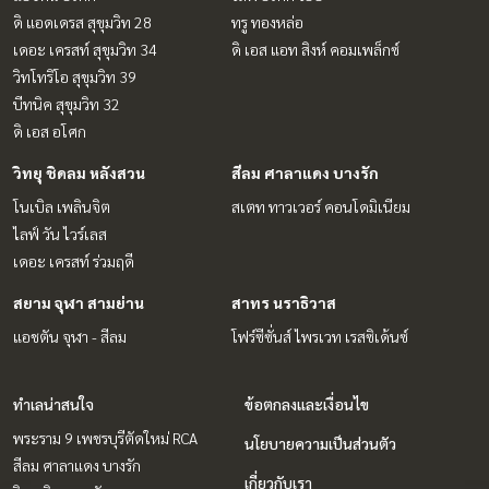
ดิ แอดเดรส สุขุมวิท 28
ทรู ทองหล่อ
เดอะ เครสท์ สุขุมวิท 34
ดิ เอส แอท สิงห์ คอมเพล็กซ์
วิทโทริโอ สุขุมวิท 39
บีทนิค สุขุมวิท 32
ดิ เอส อโศก
วิทยุ ชิดลม หลังสวน
สีลม ศาลาแดง บางรัก
โนเบิล เพลินจิต
สเตท ทาวเวอร์ คอนโดมิเนียม
ไลฟ์ วัน ไวร์เลส
เดอะ เครสท์ ร่วมฤดี
สยาม จุฬา สามย่าน
สาทร นราธิวาส
แอชตัน จุฬา - สีลม
โฟร์ซีซั่นส์ ไพรเวท เรสซิเด้นซ์
ทำเลน่าสนใจ
ข้อตกลงและเงื่อนไข
พระราม 9 เพชรบุรีตัดใหม่ RCA
นโยบายความเป็นส่วนตัว
สีลม ศาลาแดง บางรัก
เกี่ยวกับเรา