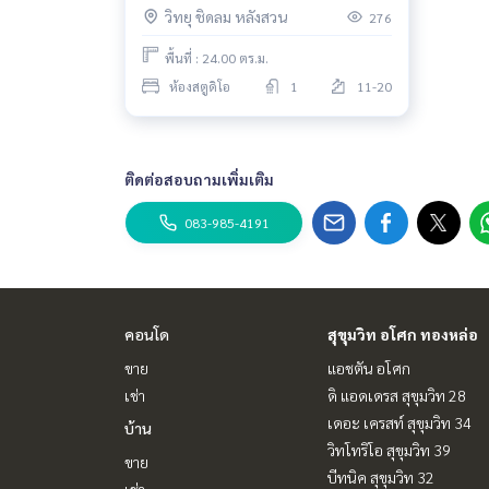
วิทยุ ชิดลม หลังสวน
276
พื้นที่ : 24.00 ตร.ม.
ห้องสตูดิโอ
1
11-20
ติดต่อสอบถามเพิ่มเติม
083-985-4191
คอนโด
สุขุมวิท อโศก ทองหล่อ
ขาย
แอชตัน อโศก
เช่า
ดิ แอดเดรส สุขุมวิท 28
เดอะ เครสท์ สุขุมวิท 34
บ้าน
วิทโทริโอ สุขุมวิท 39
ขาย
บีทนิค สุขุมวิท 32