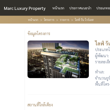
Marc Luxury Property
หน้าแรก
ประกาศแนะนำ
ประเภทอ
หน้าแรก
โครงการ
รายการ
ไลฟ์ วัน ไวร์เลส
ข้อมูลโครงการ
ไลฟ์ วั
ประเภทโ
ผู้พัฒนา:
รายละเอี
ทำเล:
จำนวนยูน
พื้นที่โค
สถานที่ใกล้เคียง