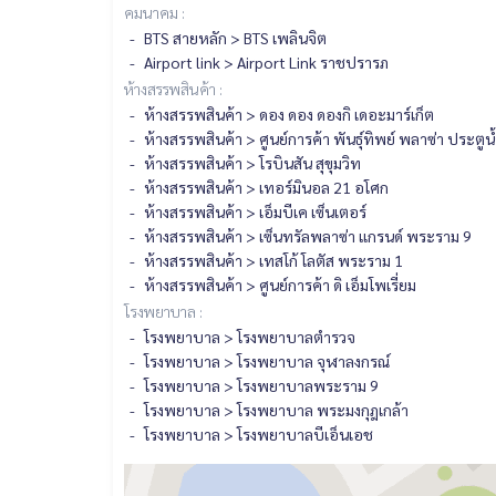
คมนาคม :
BTS สายหลัก > BTS เพลินจิต
Airport link > Airport Link ราชปรารภ
ห้างสรรพสินค้า :
ห้างสรรพสินค้า > ดอง ดอง ดองกิ เดอะมาร์เก็ต
ห้างสรรพสินค้า > ศูนย์การค้า พันธุ์ทิพย์ พลาซ่า ประตูน
ห้างสรรพสินค้า > โรบินสัน สุขุมวิท
ห้างสรรพสินค้า > เทอร์มินอล 21 อโศก
ห้างสรรพสินค้า > เอ็มบีเค เซ็นเตอร์
ห้างสรรพสินค้า > เซ็นทรัลพลาซ่า แกรนด์ พระราม 9
ห้างสรรพสินค้า > เทสโก้ โลตัส พระราม 1
ห้างสรรพสินค้า > ศูนย์การค้า ดิ เอ็มโพเรี่ยม
โรงพยาบาล :
โรงพยาบาล > โรงพยาบาลตำรวจ
โรงพยาบาล > โรงพยาบาล จุฬาลงกรณ์
โรงพยาบาล > โรงพยาบาลพระราม 9
โรงพยาบาล > โรงพยาบาล พระมงกุฎเกล้า
โรงพยาบาล > โรงพยาบาลบีเอ็นเอช