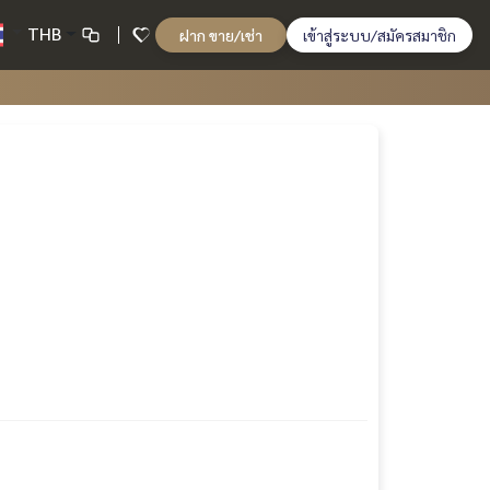
THB
ฝาก ขาย/เช่า
เข้าสู่ระบบ/สมัครสมาชิก